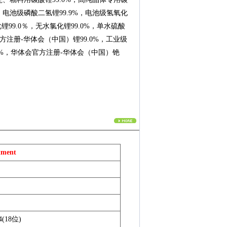
9%，电池级磷酸二氢锂99.9%，电池级氢氧化
锂99.0％，无水氯化锂99.0%，单水硫酸
方注册-华体会（中国）锂99.0%，工业级
99.5%，华体会官方注册-华体会（中国）铯
ment
(18位)