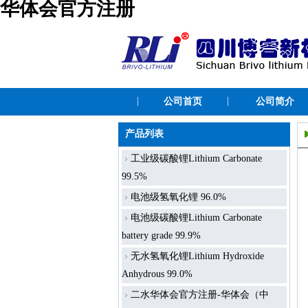
华体会官方注册
|
|
公司首页
公司简介
产品列表
工业级碳酸锂Lithium Carbonate
99.5%
电池级氢氧化锂 96.0%
电池级碳酸锂Lithium Carbonate
battery grade 99.9%
无水氢氧化锂Lithium Hydroxide
Anhydrous 99.0%
二水华体会官方注册-华体会（中