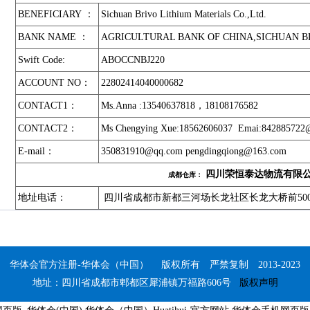
BENEFICIARY ：
Sichuan Brivo Lithium Materials Co.,Ltd.
BANK NAME ：
AGRICULTURAL BANK OF CHINA,SICHUAN B
Swift Code:
ABOCCNBJ220
ACCOUNT NO：
22802414040000682
CONTACT1：
Ms.Anna :13540637818，18108176582
CONTACT2：
Ms Chengying Xue:18562606037 Emai:842885722@
E-mail：
350831910@qq.com
pengdingqiong@163.com
四川荣恒泰达物流有限
成都仓库：
地址电话：
四川省成都市新都三河场长龙社区长龙大桥前500米曹祖
华体会官方注册-华体会（中国） 版权所有 严禁复制 2013-2023
地址：四川省成都市郫都区犀浦镇万福路606号
版权声明